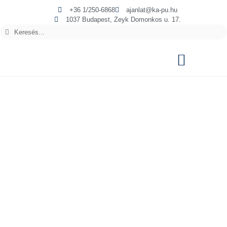
+36 1/250-6868
ajanlat@ka-pu.hu
1037 Budapest, Zeyk Domonkos u. 17.
GYORSKAPUK
| DYNACO
GYORSKAPUK
Az ipari gyorskapuk
szakértője
A DYNACO gyorskapuk energia- és
költségmegtakarítást, valamint optimalizált forgalmat,