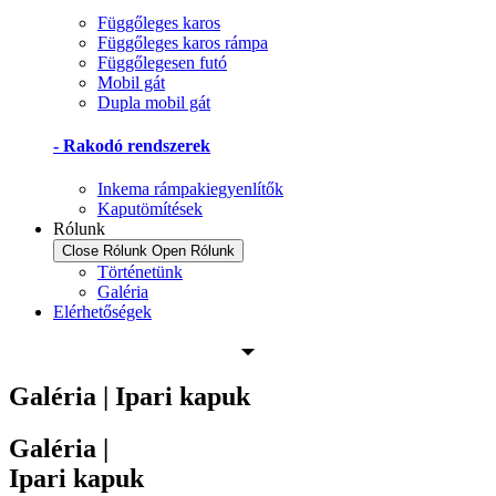
Függőleges karos
Függőleges karos rámpa
Függőlegesen futó
Mobil gát
Dupla mobil gát
- Rakodó rendszerek
Inkema rámpakiegyenlítők
Kaputömítések
Rólunk
Close Rólunk
Open Rólunk
Történetünk
Galéria
Elérhetőségek
Galéria | Ipari kapuk
Galéria |
Ipari kapuk