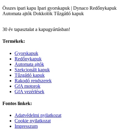
Összes ipari kapu
Ipari gyorskapuk | Dynaco
Redőnykapuk
Automata ajtók
Dokkolók
Tűzgátló kapuk
30 év tapasztalat a kapugyártásban!
Termékek:
Gyorskapuk
Redőnykapuk
Automata ajtók
Szekcionált kapuk
Tűzgátló kapuk
Rakodó rendszerek
GfA motorok
GfA vezérlések
Fontos linkek:
Adatvédelmi nyilatkozat
Cookie nyilatkozat
Impresszum