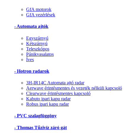
GfA motorok
GfA vezérlések
- Automata ajtók
Egyszárnyú
Kétszárnyú
Teleszkópos
Pánikvasalatos
Íves
- Hotron radarok
3H-IR14C Automata ajtó radar
Aerwave érintésmentes és vezeték nélküli kapcsoló
Clearwave érintésmentes kapcsoló
Kabuto ipari kapu radar
Robus ipari kapu radar
- PVC szalagfüggöny
- Thomas Tűzivíz záró gát