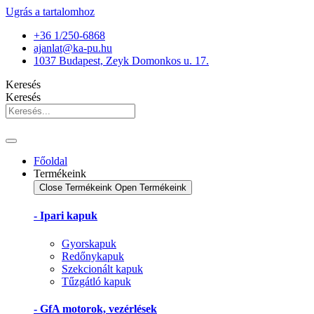
Ugrás a tartalomhoz
+36 1/250-6868
ajanlat@ka-pu.hu
1037 Budapest, Zeyk Domonkos u. 17.
Keresés
Keresés
Főoldal
Termékeink
Close Termékeink
Open Termékeink
- Ipari kapuk
Gyorskapuk
Redőnykapuk
Szekcionált kapuk
Tűzgátló kapuk
- GfA motorok, vezérlések