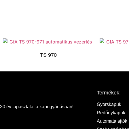
alapfelszereltség a beépített hármas nyomógombsor. A további fu
TS 970
Termékek:
Gyorskapuk
30 év tapasztalat a kapugyártásban!
Redőnykapuk
Automata ajtók