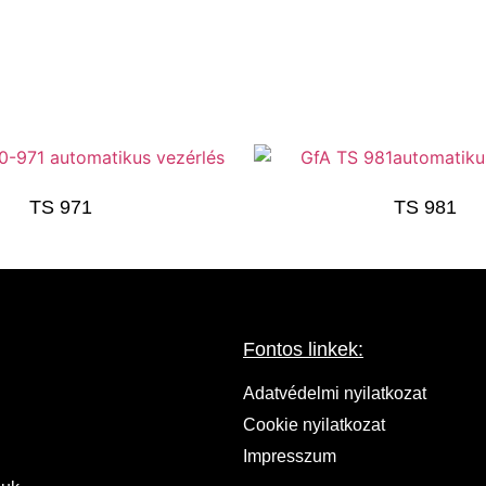
nkciókat, kiegészítőket a típust kiválasztva tekintheti meg.
TS 971
TS 981
Fontos linkek:
Adatvédelmi nyilatkozat
Cookie nyilatkozat
Impresszum