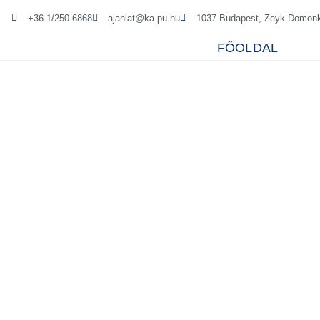
+36 1/250-6868
ajanlat@ka-pu.hu
1037 Budapest, Zeyk Domonk
FŐOLDAL
GFA VEZÉRLÉSEK
GfA ipari kapu vezérlések
A GfA ELEKTROMATEN GmbH & Co Európa legnagyobb motor és vez
Ezek közé tartozik például az Efaflex, a Hörmann, az Albany é
Cégünk a GfA hivatalos magyarországi partnere, ezáltal terméke
gyorskapu vezérlésről.
A GfA automatikus vezérlések – típustól függően – digitális v