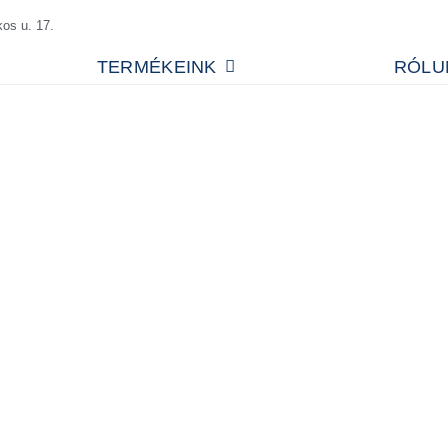
os u. 17.
TERMÉKEINK
RÓLU
érlés gyártója, mely szinte mindegyik nagy európai ipari ka
s a Crawford.
inek széles választéka elérhető kínálatunkban, legyen szó ipari
agy mechanikus végállású meghajtással rendelkező ipari kapukat