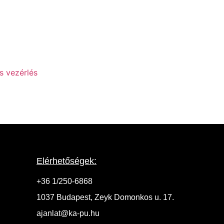
Elérhetőségek:
+36 1/250-6868
1037 Budapest, Zeyk Domonkos u. 17.
ajanlat@ka-pu.hu