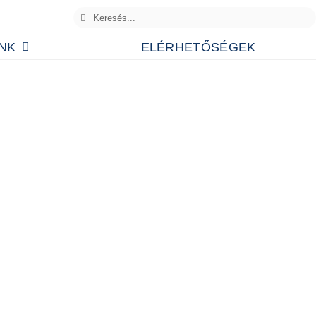
NK
ELÉRHETŐSÉGEK
pu gyártó számára biztosít ipari kapu vezérléseket.
 szekcionált kapu, ipari redőnykapu vagy ipari
 tudnak vezérelni. Mindegyik GfA vezérlésnél