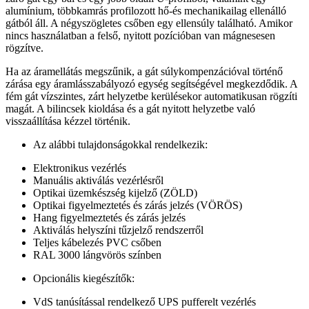
alumínium, többkamrás profilozott hő-és mechanikailag ellenálló
gátból áll. A négyszögletes csőben egy ellensúly található. Amikor
nincs használatban a felső, nyitott pozícióban van mágnesesen
rögzítve.
Ha az áramellátás megszűnik, a gát súlykompenzációval történő
zárása egy áramlásszabályozó egység segítségével megkezdődik. A
fém gát vízszintes, zárt helyzetbe kerülésekor automatikusan rögzíti
magát. A bilincsek kioldása és a gát nyitott helyzetbe való
visszaállítása kézzel történik.
Az alábbi tulajdonságokkal rendelkezik:
Elektronikus vezérlés
Manuális aktiválás vezérlésről
Optikai üzemkészség kijelző (ZÖLD)
Optikai figyelmeztetés és zárás jelzés (VÖRÖS)
Hang figyelmeztetés és zárás jelzés
Aktiválás helyszíni tűzjelző rendszerről
Teljes kábelezés PVC csőben
RAL 3000 lángvörös színben
Opcionális kiegészítők:
VdS tanúsítással rendelkező UPS pufferelt vezérlés