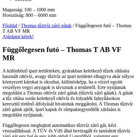
Magasság: 100 – 1000 mm
Hosszúság: 800 – 6000 mm
Főoldal
/
Thomas tűzivíz záró gátak
/ Függőlegesen futó – Thomas
T AB VF MR
Ajánlatot kérek!
Függőlegesen futó – Thomas T AB VF
MR
A különböző ipari területeken, gyárakban keletkező tűzek oltására
használt oltóvíz, avagy tűzivíz az ipari területet elhagyva akár súlyos
környezeti károkat is okozhat, különösképp, ha a vízzel együtt
veszélyes vegyi anyagok is távoznak a területről. Erre nyújtanak
megoldást a Thomas oltóvíz záró gátak (tűzivíz záró gátak). A gátak
a tűz oltása során keletkező oltóvíz és folyadék falnyílásokon
keresztül történő átfolyását hivatottak meggátolni. A Thomas tűzivíz
záró gátak ajtók, ipari kapuk és rámpakiegyenlítők zárására is
megoldást nyújtanak.
Függőlegesen meghajtott automatikus tűzivíz záró gát, kézi
visszaállítással. A TÜV és VdS által bevizsgált és tanúsított tűzivíz
záró gát egy bal és egy jobb oldali U-profilból, valamint egy