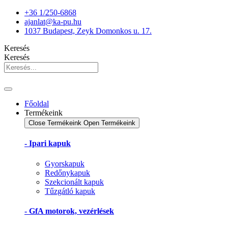
Ugrás
+36 1/250-6868
a
ajanlat@ka-pu.hu
tartalomhoz
1037 Budapest, Zeyk Domonkos u. 17.
Keresés
Keresés
Főoldal
Termékeink
Close Termékeink
Open Termékeink
- Ipari kapuk
Gyorskapuk
Redőnykapuk
Szekcionált kapuk
Tűzgátló kapuk
- GfA motorok, vezérlések