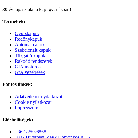
30 év tapasztalat a kapugyártásban!
Termékek:
Gyorskapuk
Redőnykapuk
Automata ajtók
Szekcionált kapuk
Tűzgátló kapuk
Rakodó rendszerek
GfA motorok
GfA vezérlések
Fontos linkek:
Adatvédelmi nyilatkozat
Cookie nyilatkozat
Impresszum
Elérhetőségek:
+36 1/250-6868
1037 Budapest, Zeyk Domonkos u. 17.