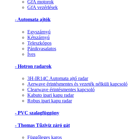
GfA motorok
GfA vezérlések
- Automata ajtók
Egyszárnyú
Kétszárnyú
Teleszkópos
Pánikvasalatos
Íves
- Hotron radarok
3H-IR14C Automata ajtó radar
Aerwave érintésmentes és vezeték nélküli kapcsoló
Clearwave érintésmentes kapcsoló
Kabuto ipari kapu radar
Robus ipari kapu radar
- PVC szalagfüggöny
- Thomas Tűzivíz záró gát
Függőleges karos