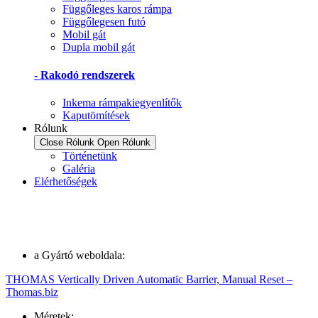
Függőleges karos rámpa
Függőlegesen futó
Mobil gát
Dupla mobil gát
- Rakodó rendszerek
Inkema rámpakiegyenlítők
Kaputömítések
Rólunk
Close Rólunk
Open Rólunk
Történetünk
Galéria
Elérhetőségek
a Gyártó weboldala:
THOMAS Vertically Driven Automatic Barrier, Manual Reset –
Thomas.biz
Méretek: