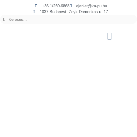
+36 1/250-6868
ajanlat@ka-pu.hu
1037 Budapest, Zeyk Domonkos u. 17.
AUTOMATA AJTÓK
Egy vagy kétszárnyú,
teleszkópos, vagy
pánikvasalatos automata
ajtók
Kis- és nagyforgalommal bíró üzletek és helyiségek