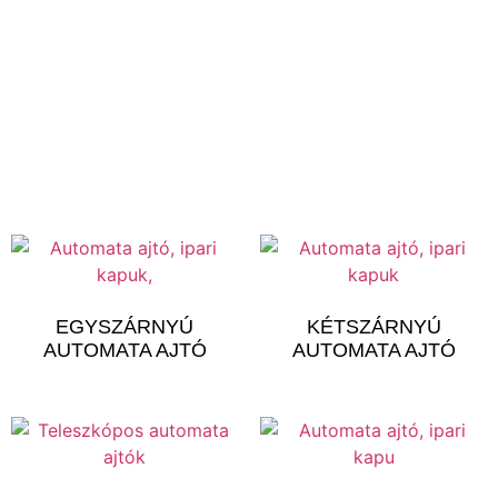
számára egyaránt népszerű megoldás. Gyors áthaladást
és biztonságos használatot biztosít. Egészségügyi
szektorban felhasználható, speciálisan erre a célra
fejlesztett kivitelű ajtók is elérhetőek (pl. hermetikus nyíló-
vagy tolóajtó, röntgen sugárzásnak ellenálló).
EGYSZÁRNYÚ
KÉTSZÁRNYÚ
AUTOMATA AJTÓ
AUTOMATA AJTÓ