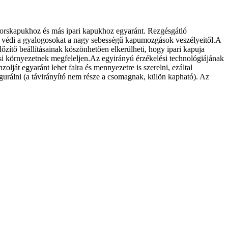
yorskapukhoz és más ipari kapukhoz egyaránt. Rezgésgátló
ny védi a gyalogosokat a nagy sebességű kapumozgások veszélyeitől.A
őzítő beállításainak köszönhetően elkerülheti, hogy ipari kapuja
tési környezetnek megfeleljen.Az egyirányú érzékelési technológiájának
lját egyaránt lehet falra és mennyezetre is szerelni, ezáltal
nfigurálni (a távirányító nem része a csomagnak, külön kapható). Az