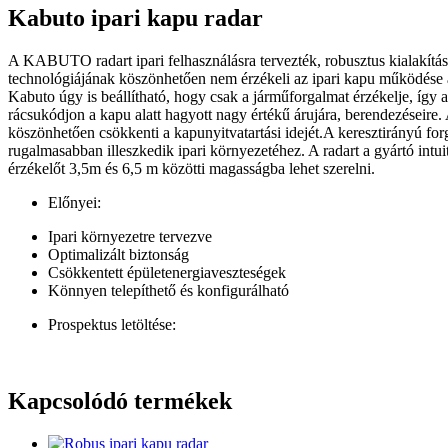
Kabuto ipari kapu radar
A KABUTO radart ipari felhasználásra tervezték, robusztus kialakít
technológiájának köszönhetően nem érzékeli az ipari kapu működése á
Kabuto úgy is beállítható, hogy csak a járműforgalmat érzékelje, így 
rácsukódjon a kapu alatt hagyott nagy értékű árujára, berendezéseire.
köszönhetően csökkenti a kapunyitvatartási idejét.A keresztirányú for
rugalmasabban illeszkedik ipari környezetéhez. A radart a gyártó intui
érzékelőt 3,5m és 6,5 m közötti magasságba lehet szerelni.
Előnyei:
Ipari környezetre tervezve
Optimalizált biztonság
Csökkentett épületenergiaveszteségek
Könnyen telepíthető és konfigurálható
Prospektus letöltése:
Kabuto ipari kapu radar prospektus pdf.
Kapcsolódó termékek