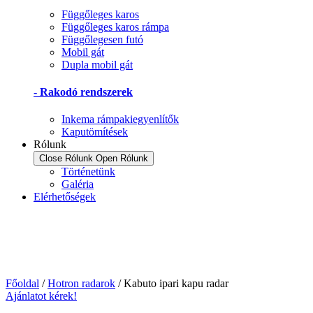
Függőleges karos
Függőleges karos rámpa
Függőlegesen futó
Mobil gát
Dupla mobil gát
- Rakodó rendszerek
Inkema rámpakiegyenlítők
Kaputömítések
Rólunk
Close Rólunk
Open Rólunk
Történetünk
Galéria
Elérhetőségek
Főoldal
/
Hotron radarok
/ Kabuto ipari kapu radar
Ajánlatot kérek!