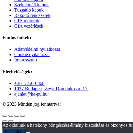
Szekcionált kapuk
Tűzgátló kapuk
Rakodó rendszerek
GfA motorok
GfA vezérlések
Fontos linkek:
Adatvédelmi nyilatkozat
Cookie nyilatkozat
Impresszum
Elérhetőségek:
+36 1/250-6868
1037 Budapest, Zeyk Domonkos u. 17.
ajanlat@ka-pu.hu
© 2023 Minden jog fenntartva!
Az oldalunk a hatékony böngészési élmény biztosítása és bizonyos f
Elutasítom