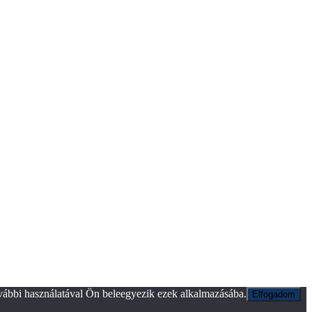
vábbi használatával Ön beleegyezik ezek alkalmazásába.
Elfogadom