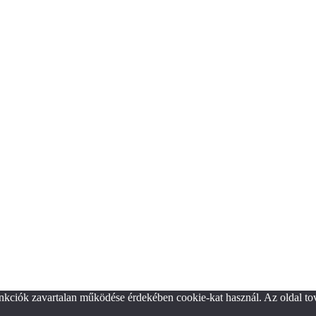
unkciók zavartalan működése érdekében cookie-kat használ. Az oldal to