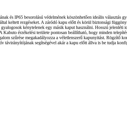
ásának és IP65 besorolású védelmének köszönhetően ideális választás g
ltal keltett rezgéseket. A záródó kapu előtt és körül biztonsági függö
a gyalogosok kénytelenek egy másik kaput használni. Hosszú jelenléti id
 A Kabuto érzékelési területe pontosan beállítható, hogy minden telepí
galom szűrése megakadályozza a véletlenszerű kapunyitást. Rögzítő konzo
tív távirányítójának segítségével akár a kapu előtt állva is be tudja ko