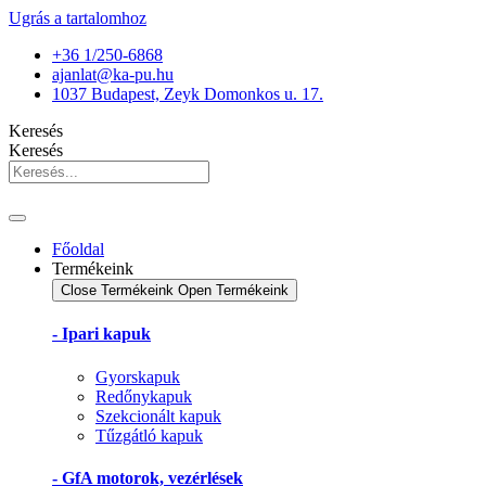
Ugrás a tartalomhoz
+36 1/250-6868
ajanlat@ka-pu.hu
1037 Budapest, Zeyk Domonkos u. 17.
Keresés
Keresés
Főoldal
Termékeink
Close Termékeink
Open Termékeink
- Ipari kapuk
Gyorskapuk
Redőnykapuk
Szekcionált kapuk
Tűzgátló kapuk
- GfA motorok, vezérlések