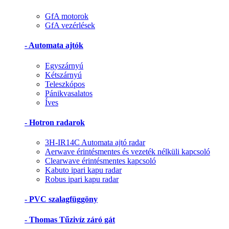
GfA motorok
GfA vezérlések
- Automata ajtók
Egyszárnyú
Kétszárnyú
Teleszkópos
Pánikvasalatos
Íves
- Hotron radarok
3H-IR14C Automata ajtó radar
Aerwave érintésmentes és vezeték nélküli kapcsoló
Clearwave érintésmentes kapcsoló
Kabuto ipari kapu radar
Robus ipari kapu radar
- PVC szalagfüggöny
- Thomas Tűzivíz záró gát