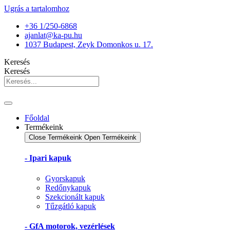
Ugrás a tartalomhoz
+36 1/250-6868
ajanlat@ka-pu.hu
1037 Budapest, Zeyk Domonkos u. 17.
Keresés
Keresés
Főoldal
Termékeink
Close Termékeink
Open Termékeink
- Ipari kapuk
Gyorskapuk
Redőnykapuk
Szekcionált kapuk
Tűzgátló kapuk
- GfA motorok, vezérlések