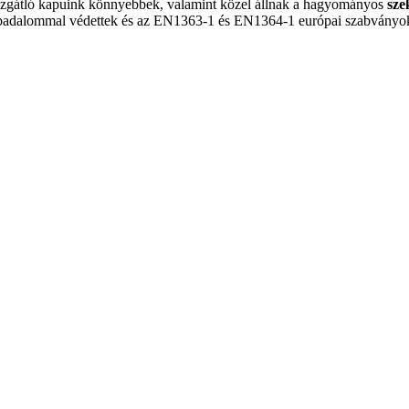
űzgátló kapuink könnyebbek, valamint közel állnak a hagyományos
sze
badalommal védettek és az EN1363-1 és EN1364-1 európai szabványoknak