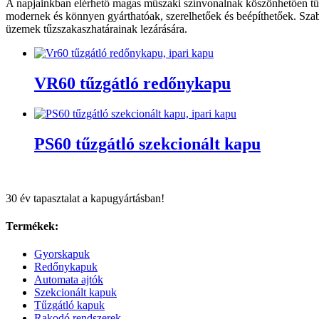
A napjainkban elérhető magas műszaki színvonalnak köszönhetően t
modernek és könnyen gyárthatóak, szerelhetőek és beépíthetőek. Sza
üzemek tűzszakaszhatárainak lezárására.
VR60 tűzgátló redőnykapu
PS60 tűzgátló szekcionált kapu
30 év tapasztalat a kapugyártásban!
Termékek:
Gyorskapuk
Redőnykapuk
Automata ajtók
Szekcionált kapuk
Tűzgátló kapuk
Rakodó rendszerek