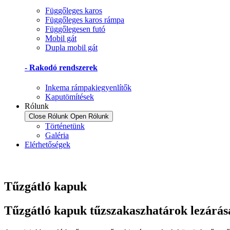
Függőleges karos
Függőleges karos rámpa
Függőlegesen futó
Mobil gát
Dupla mobil gát
- Rakodó rendszerek
Inkema rámpakiegyenlítők
Kaputömítések
Rólunk
Close Rólunk
Open Rólunk
Történetünk
Galéria
Elérhetőségek
Tűzgátló kapuk
Tűzgátló kapuk tűzszakaszhatárok lezárás