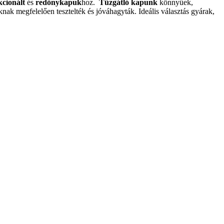
kcionált
és
redőnykapuk
hoz.
Tűzgátló kapunk
könnyűek,
 megfelelően tesztelték és jóváhagyták. Ideális választás gyárak,