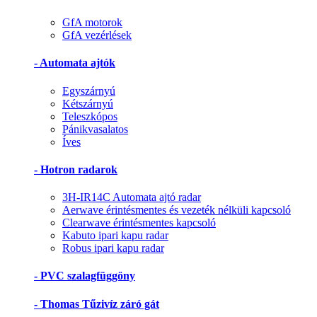
GfA motorok
GfA vezérlések
- Automata ajtók
Egyszárnyú
Kétszárnyú
Teleszkópos
Pánikvasalatos
Íves
- Hotron radarok
3H-IR14C Automata ajtó radar
Aerwave érintésmentes és vezeték nélküli kapcsoló
Clearwave érintésmentes kapcsoló
Kabuto ipari kapu radar
Robus ipari kapu radar
- PVC szalagfüggöny
- Thomas Tűzivíz záró gát