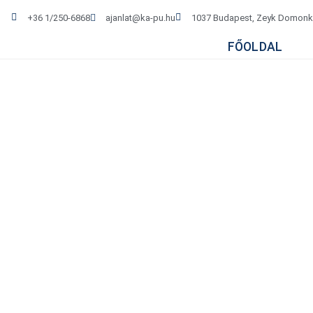
+36 1/250-6868
ajanlat@ka-pu.hu
1037 Budapest, Zeyk Domonko
FŐOLDAL