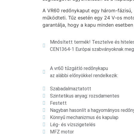
A VR60 redőnykaput egy három-fázisú, e
működteti. Tűz esetén egy 24 V-os moto
garantálja, hogy a kapu minden esetben
Minősített termék! Tesztelve és hitele
CEN1364-1 Európai szabványoknak megf
A vr60 tűzgátló redőnykapu
az alábbi előnyökkel rendelkezik:
Szabadalmaztatott
Szintetikus anyag: rozsdamentes
Festett
Nagyban hasonlít a hagyományos redőn
Könnyű mechanizmus és kapulap
Lég- és vízszigetelés
MFZ motor