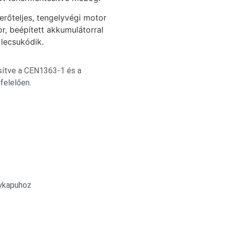
rőteljes, tengelyvégi motor
r, beépített akkumulátorral
 lecsukódik.
sítve a CEN1363-1 és a
elelően.
ykapuhoz