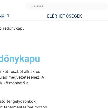
NK
ELÉRHETŐSÉGEK
ló redőnykapu
edőnykapu
 két részből állnak és
pulap megvezetéséhez. A
ek köszönhető a
ható tengelycsonkok
ot tehermentesítve mozog.