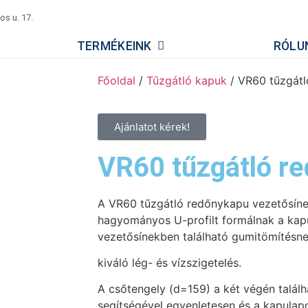
s u. 17.
TERMÉKEINK
RÓLU
Főoldal
/
Tűzgátló kapuk
/ VR60 tűzgát
Ajánlatot kérek!
VR60 tűzgátló r
A VR60 tűzgátló redőnykapu vezetősínei
hagyományos U-profilt formálnak a ka
vezetősínekben található gumitömítésn
kiváló lég- és vízszigetelés.
A csőtengely (d=159) a két végén talál
segítségével egyenletesen és a kapulap