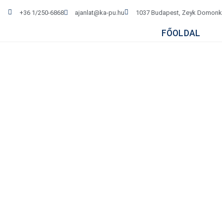
+36 1/250-6868
ajanlat@ka-pu.hu
1037 Budapest, Zeyk Domonko
FŐOLDAL