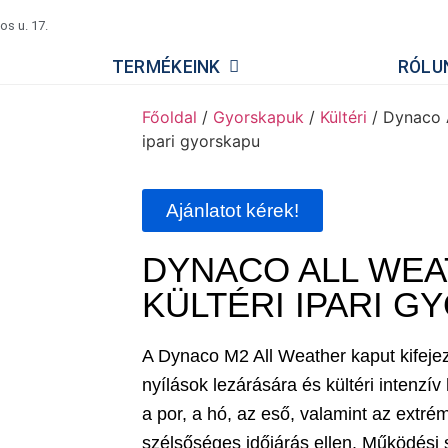
s u. 17.
TERMÉKEINK
RÓLU
Főoldal
/
Gyorskapuk
/
Kültéri
/ Dynaco 
ipari gyorskapu
Ajánlatot kérek!
DYNACO ALL WEA
KÜLTÉRI IPARI 
A Dynaco M2 All Weather kaput kifeje
nyílások lezárására és kültéri intenzí
a por, a hó, az eső, valamint az extr
szélsőséges időjárás ellen. Működési 