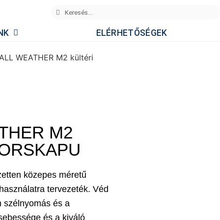
NK
ELÉRHETŐSÉGEK
ALL WEATHER M2 kültéri
THER M2
GYORSKAPU
zetten közepes méretű
v használatra tervezeték. Véd
ém szélnyomás és a
sebessége és a kiváló