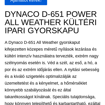
Ajánlatot kérek!
DYNACO D-651 POWER
ALL WEATHER KÜLTÉRI
IPARI GYORSKAPU
A Dynaco D-651 All Weather gyorskaput
kifejezetten közepes méretű nyílások lezárása és
kültéri intenzív használatra tervezték, extrém nagy
szélnyomás esetén is. Véd a szél, az eső, a hó, a
por és az extrém időjárás ellen. A nyitási sebesség
és a kiváló szigetelés optimalizálják az
üzemeltetést és a kényelmet, a hőmérséklet
könnyebb szabályozását és ez által
takarékosságot kínálnak. Speciális tulajdonsága,
hogy könnyen telepíthető és karbantartható, ezáltal