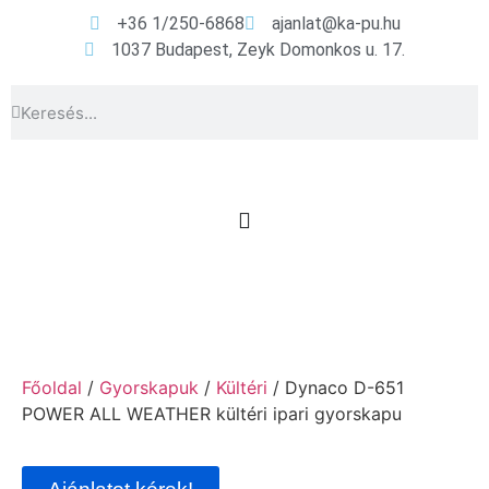
+36 1/250-6868
ajanlat@ka-pu.hu
1037 Budapest, Zeyk Domonkos u. 17.
Főoldal
/
Gyorskapuk
/
Kültéri
/ Dynaco D-651
POWER ALL WEATHER kültéri ipari gyorskapu