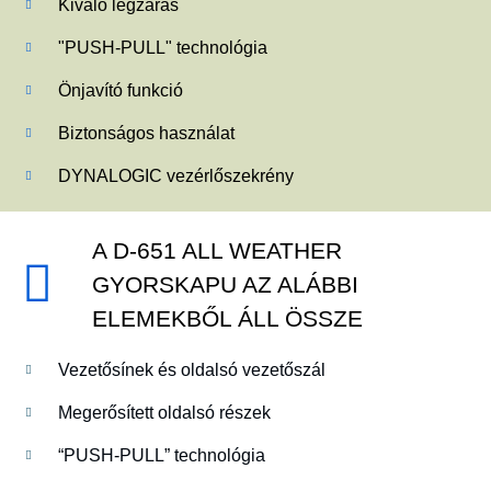
Kiváló légzárás
"PUSH-PULL" technológia
Önjavító funkció
Biztonságos használat
DYNALOGIC vezérlőszekrény
A D-651 ALL WEATHER
GYORSKAPU AZ ALÁBBI
ELEMEKBŐL ÁLL ÖSSZE
Vezetősínek és oldalsó vezetőszál
Megerősített oldalsó részek
“PUSH-PULL” technológia