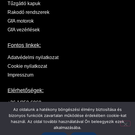
Tűzgátló kapuk
Rakodó rendszerek
GfA motorok
GfA vezérlések
Fontos linkek:
Adatvédelmi nyilatkozat
Cookie nyilatkozat
Impresszum
Elérhetőségek:
+36 1/250-6868
Az oldalunk a hatékony böngészési élmény biztosítása és
1037 Budapest, Zeyk Domonkos u. 17.
bizonyos funkciók zavartalan működése érdekében cookie-kat
használ. Az oldal további használatával Ön beleegyezik ezek
ajanlat@ka-pu.hu
alkalmazásába.