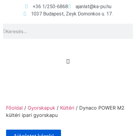
+36 1/250-6868
ajanlat@ka-pu.hu
1037 Budapest, Zeyk Domonkos u. 17.
Főoldal
/
Gyorskapuk
/
Kültéri
/ Dynaco POWER M2
kültéri ipari gyorskapu