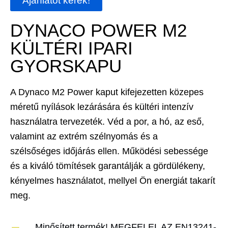
Ajánlatot kérek!
DYNACO POWER M2
KÜLTÉRI IPARI
GYORSKAPU
A Dynaco M2 Power kaput kifejezetten közepes
méretű nyílások lezárására és kültéri intenzív
használatra tervezeték. Véd a por, a hó, az eső,
valamint az extrém szélnyomás és a
szélsőséges időjárás ellen. Működési sebessége
és a kiváló tömítések garantálják a gördülékeny,
kényelmes használatot, mellyel Ön energiát takarít
meg.
Minősített termék! MEGFELEL AZ EN13241-