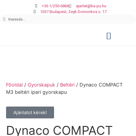
+36 1/250-6868
ajanlat@ka-pu.hu
1037 Budapest, Zeyk Domonkos u. 17.
Főoldal
/
Gyorskapuk
/
Beltéri
/ Dynaco COMPACT
M3 beltéri ipari gyorskapu
Ajánlatot kérek!
Dynaco COMPACT