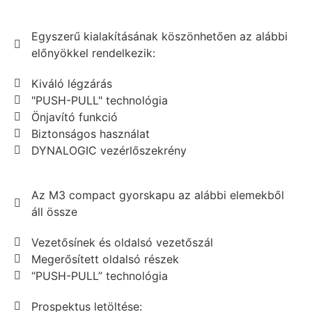
Egyszerű kialakításának köszönhetően az alábbi
előnyökkel rendelkezik:
Kiváló légzárás
"PUSH-PULL" technológia
Önjavító funkció
Biztonságos használat
DYNALOGIC vezérlőszekrény
Az M3 compact gyorskapu az alábbi elemekből
áll össze
Vezetősínek és oldalsó vezetőszál
Megerősített oldalsó részek
“PUSH-PULL” technológia
Prospektus letöltése: