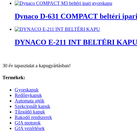
Dynaco D-631 COMPACT beltéri ipari
DYNACO E-211 INT BELTÉRI KAP
30 év tapasztalat a kapugyártásban!
Termékek:
Gyorskapuk
Redőnykapuk
Automata ajtók
Szekcionált kapuk
Tűzgátló kapuk
Rakodó rendszerek
GfA motorok
GfA vezérlések