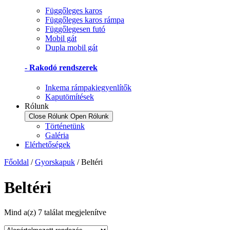
Függőleges karos
Függőleges karos rámpa
Függőlegesen futó
Mobil gát
Dupla mobil gát
- Rakodó rendszerek
Inkema rámpakiegyenlítők
Kaputömítések
Rólunk
Close Rólunk
Open Rólunk
Történetünk
Galéria
Elérhetőségek
Főoldal
/
Gyorskapuk
/ Beltéri
Beltéri
Mind a(z) 7 találat megjelenítve