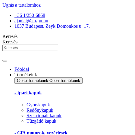
Ugrás a tartalomhoz
+36 1/250-6868
ajanlat@ka-pu.hu
1037 Budapest, Zeyk Domonkos u. 17.
Keresés
Keresés
Főoldal
Termékeink
Close Termékeink
Open Termékeink
- Ipari kapuk
Gyorskapuk
Redőnykapuk
Szekcionált kapuk
Tűzgátló kapuk
- GfA motorok, vezérlések