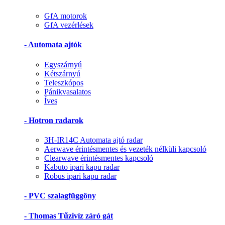
GfA motorok
GfA vezérlések
- Automata ajtók
Egyszárnyú
Kétszárnyú
Teleszkópos
Pánikvasalatos
Íves
- Hotron radarok
3H-IR14C Automata ajtó radar
Aerwave érintésmentes és vezeték nélküli kapcsoló
Clearwave érintésmentes kapcsoló
Kabuto ipari kapu radar
Robus ipari kapu radar
- PVC szalagfüggöny
- Thomas Tűzivíz záró gát