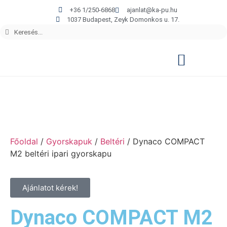
+36 1/250-6868
ajanlat@ka-pu.hu
1037 Budapest, Zeyk Domonkos u. 17.
Főoldal
/
Gyorskapuk
/
Beltéri
/ Dynaco COMPACT
M2 beltéri ipari gyorskapu
Ajánlatot kérek!
Dynaco COMPACT M2