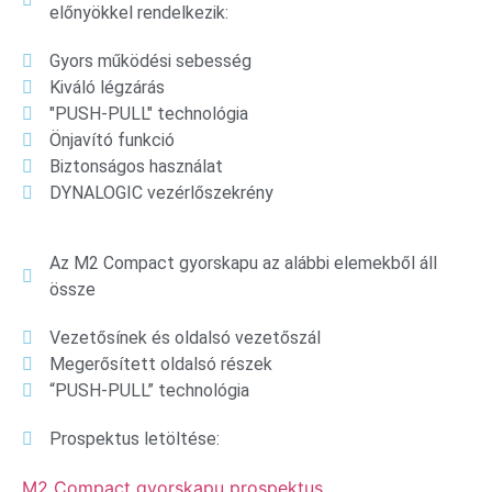
előnyökkel rendelkezik:
Gyors működési sebesség
Kiváló légzárás
"PUSH-PULL" technológia
Önjavító funkció
Biztonságos használat
DYNALOGIC vezérlőszekrény
Az M2 Compact gyorskapu az alábbi elemekből áll
össze
Vezetősínek és oldalsó vezetőszál
Megerősített oldalsó részek
“PUSH-PULL” technológia
Prospektus letöltése:
M2 Compact gyorskapu prospektus