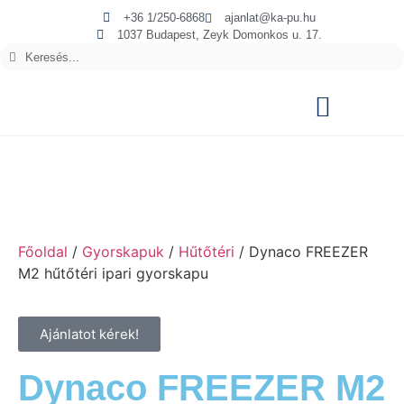
+36 1/250-6868
ajanlat@ka-pu.hu
1037 Budapest, Zeyk Domonkos u. 17.
Főoldal
/
Gyorskapuk
/
Hűtőtéri
/ Dynaco FREEZER
M2 hűtőtéri ipari gyorskapu
Ajánlatot kérek!
Dynaco FREEZER M2