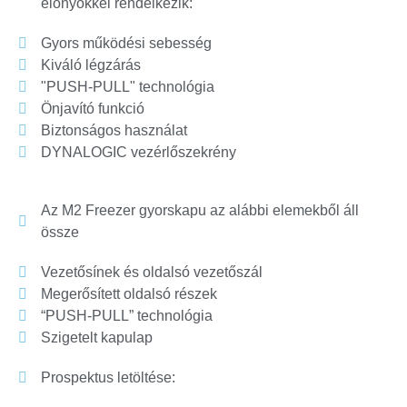
előnyökkel rendelkezik:
Gyors működési sebesség
Kiváló légzárás
"PUSH-PULL" technológia
Önjavító funkció
Biztonságos használat
DYNALOGIC vezérlőszekrény
Az M2 Freezer gyorskapu az alábbi elemekből áll
össze
Vezetősínek és oldalsó vezetőszál
Megerősített oldalsó részek
“PUSH-PULL” technológia
Szigetelt kapulap
Prospektus letöltése: