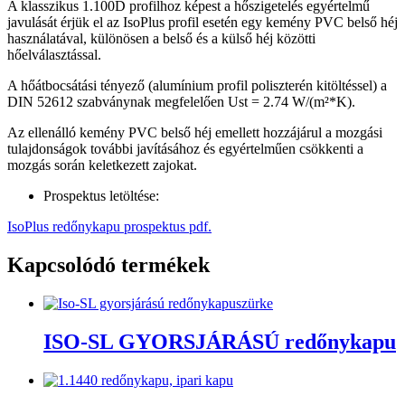
A klasszikus 1.100D profilhoz képest a hőszigetelés egyértelmű
javulását érjük el az IsoPlus profil esetén egy kemény PVC belső héj
használatával, különösen a belső és a külső héj közötti
hőelválasztással.
A hőátbocsátási tényező (alumínium profil poliszterén kitöltéssel) a
DIN 52612 szabványnak megfelelően Ust = 2.74 W/(m²*K).
Az ellenálló kemény PVC belső héj emellett hozzájárul a mozgási
tulajdonságok további javításához és egyértelműen csökkenti a
mozgás során keletkezett zajokat.
Prospektus letöltése:
IsoPlus redőnykapu prospektus pdf.
Kapcsolódó termékek
ISO-SL GYORSJÁRÁSÚ redőnykapu