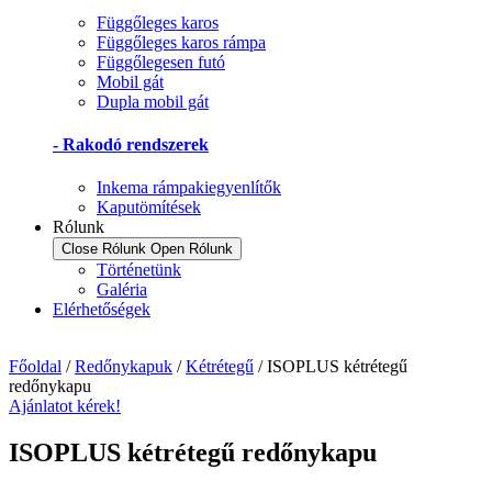
Függőleges karos
Függőleges karos rámpa
Függőlegesen futó
Mobil gát
Dupla mobil gát
- Rakodó rendszerek
Inkema rámpakiegyenlítők
Kaputömítések
Rólunk
Close Rólunk
Open Rólunk
Történetünk
Galéria
Elérhetőségek
Főoldal
/
Redőnykapuk
/
Kétrétegű
/ ISOPLUS kétrétegű
redőnykapu
Ajánlatot kérek!
ISOPLUS kétrétegű redőnykapu