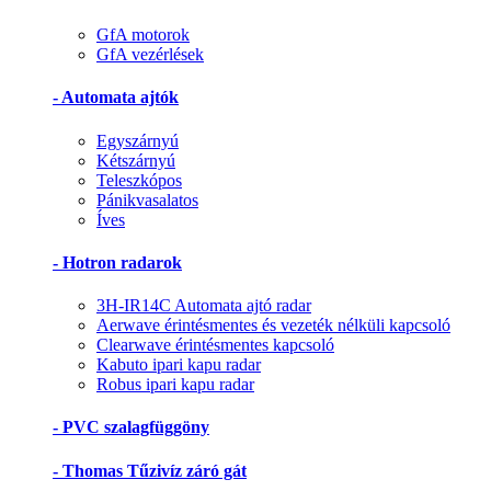
GfA motorok
GfA vezérlések
- Automata ajtók
Egyszárnyú
Kétszárnyú
Teleszkópos
Pánikvasalatos
Íves
- Hotron radarok
3H-IR14C Automata ajtó radar
Aerwave érintésmentes és vezeték nélküli kapcsoló
Clearwave érintésmentes kapcsoló
Kabuto ipari kapu radar
Robus ipari kapu radar
- PVC szalagfüggöny
- Thomas Tűzivíz záró gát