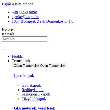
Ugrás a tartalomhoz
+36 1/250-6868
ajanlat@ka-pu.hu
1037 Budapest, Zeyk Domonkos u. 17.
Keresés
Keresés
Főoldal
Termékeink
Close Termékeink
Open Termékeink
- Ipari kapuk
Gyorskapuk
Redőnykapuk
Szekcionált kapuk
Tűzgátló kapuk
- GfA motorok, vezérlések