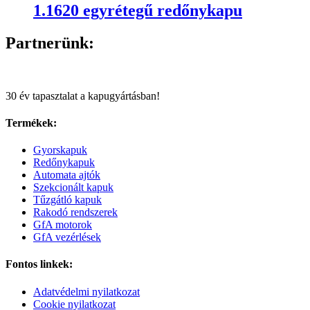
1.1620 egyrétegű redőnykapu
Partnerünk:
30 év tapasztalat a kapugyártásban!
Termékek:
Gyorskapuk
Redőnykapuk
Automata ajtók
Szekcionált kapuk
Tűzgátló kapuk
Rakodó rendszerek
GfA motorok
GfA vezérlések
Fontos linkek:
Adatvédelmi nyilatkozat
Cookie nyilatkozat