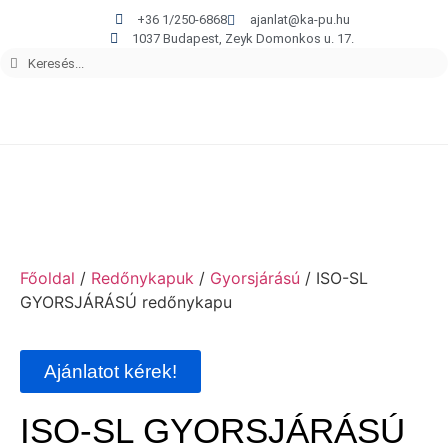
+36 1/250-6868
ajanlat@ka-pu.hu
1037 Budapest, Zeyk Domonkos u. 17.
Főoldal
/
Redőnykapuk
/
Gyorsjárású
/ ISO-SL
GYORSJÁRÁSÚ redőnykapu
Ajánlatot kérek!
ISO-SL GYORSJÁRÁSÚ