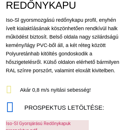
REDŐNYKAPU
Iso-Sl gyorsmozgású redőnykapu profil, enyhén
ívelt kialaktíásának köszönhetően rendkívül halk
működést biztosít. Belső oldala nagy szilárdságú
kemény/lágy PVC-ből áll, a két réteg között
Polyuretánhab kitöltés gondoskodik a
hőszigetelésről. Külső oldalon elérhető bármilyen
RAL színre porszórt, valamint eloxált kivitelben.
Akár 0,8 m/s nyitási sebesség!
PROSPEKTUS LETÖLTÉSE:
Iso-Sl Gyorsjárású Redőnykapuk