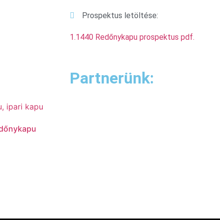
Prospektus letöltése:
1.1440 Redőnykapu prospektus pdf.
Partnerünk:
edőnykapu