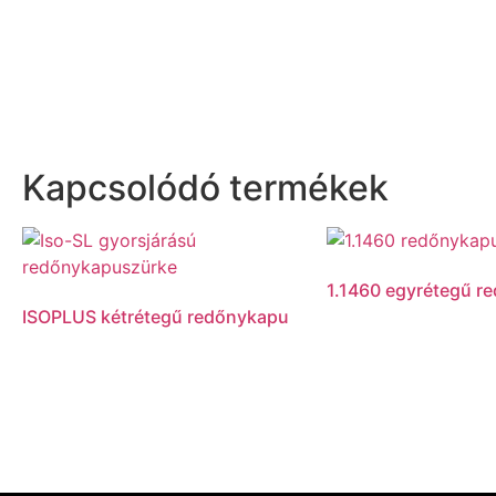
Kapcsolódó termékek
1.1460 egyrétegű r
ISOPLUS kétrétegű redőnykapu