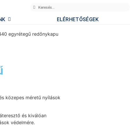
NK
ELÉRHETŐSÉGEK
1440 egyrétegű redőnykapu
ű
 és közepes méretű nyílások
gáteresztő és kiválóan
ások védelmére.