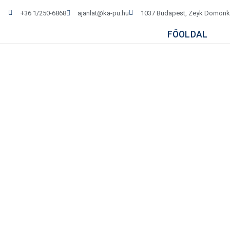
+36 1/250-6868
ajanlat@ka-pu.hu
1037 Budapest, Zeyk Domonko
FŐOLDAL