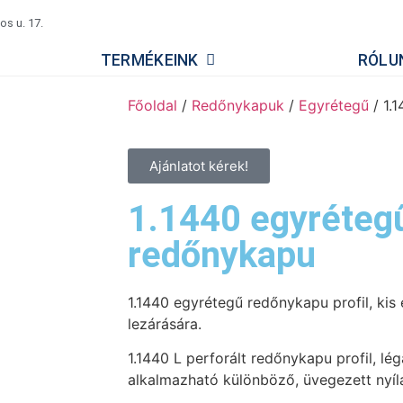
s u. 17.
TERMÉKEINK
RÓLU
Főoldal
/
Redőnykapuk
/
Egyrétegű
/ 1.
Ajánlatot kérek!
1.1440 egyréteg
redőnykapu
1.1440 egyrétegű redőnykapu profil, kis
lezárására.
1.1440 L perforált redőnykapu profil, lé
alkalmazható különböző, üvegezett nyíl