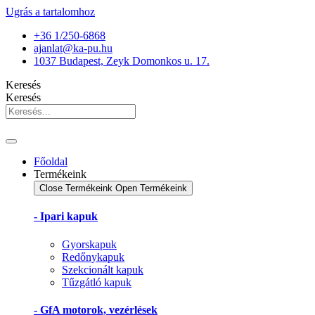
Ugrás a tartalomhoz
+36 1/250-6868
ajanlat@ka-pu.hu
1037 Budapest, Zeyk Domonkos u. 17.
Keresés
Keresés
Főoldal
Termékeink
Close Termékeink
Open Termékeink
- Ipari kapuk
Gyorskapuk
Redőnykapuk
Szekcionált kapuk
Tűzgátló kapuk
- GfA motorok, vezérlések