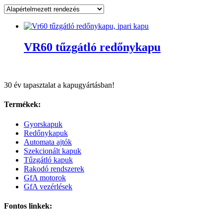
VR60 tűzgátló redőnykapu
30 év tapasztalat a kapugyártásban!
Termékek:
Gyorskapuk
Redőnykapuk
Automata ajtók
Szekcionált kapuk
Tűzgátló kapuk
Rakodó rendszerek
GfA motorok
GfA vezérlések
Fontos linkek: