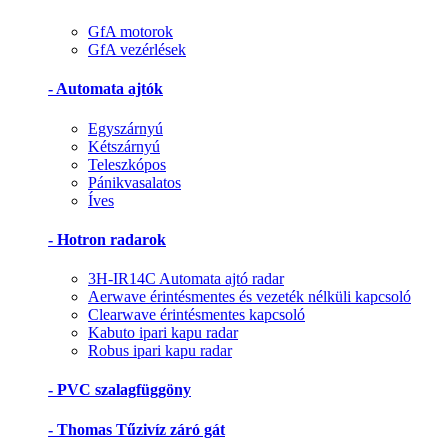
GfA motorok
GfA vezérlések
- Automata ajtók
Egyszárnyú
Kétszárnyú
Teleszkópos
Pánikvasalatos
Íves
- Hotron radarok
3H-IR14C Automata ajtó radar
Aerwave érintésmentes és vezeték nélküli kapcsoló
Clearwave érintésmentes kapcsoló
Kabuto ipari kapu radar
Robus ipari kapu radar
- PVC szalagfüggöny
- Thomas Tűzivíz záró gát