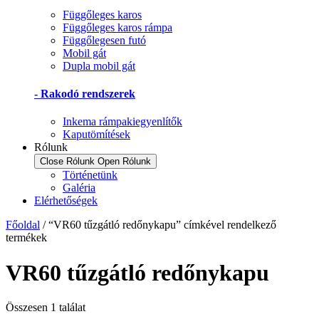
Függőleges karos
Függőleges karos rámpa
Függőlegesen futó
Mobil gát
Dupla mobil gát
- Rakodó rendszerek
Inkema rámpakiegyenlítők
Kaputömítések
Rólunk
Close Rólunk
Open Rólunk
Történetünk
Galéria
Elérhetőségek
Főoldal
/ “VR60 tűzgátló redőnykapu” címkével rendelkező
termékek
VR60 tűzgátló redőnykapu
Összesen 1 találat