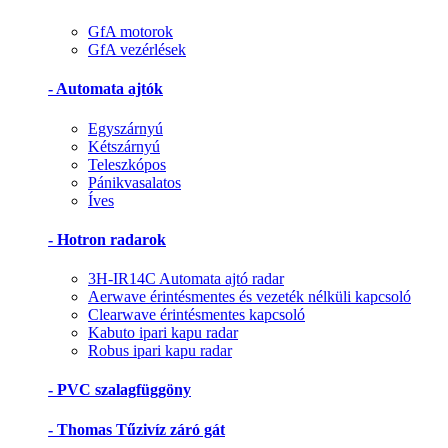
GfA motorok
GfA vezérlések
- Automata ajtók
Egyszárnyú
Kétszárnyú
Teleszkópos
Pánikvasalatos
Íves
- Hotron radarok
3H-IR14C Automata ajtó radar
Aerwave érintésmentes és vezeték nélküli kapcsoló
Clearwave érintésmentes kapcsoló
Kabuto ipari kapu radar
Robus ipari kapu radar
- PVC szalagfüggöny
- Thomas Tűzivíz záró gát