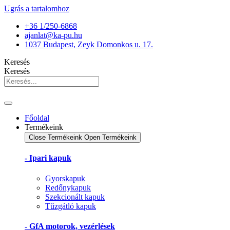
Ugrás a tartalomhoz
+36 1/250-6868
ajanlat@ka-pu.hu
1037 Budapest, Zeyk Domonkos u. 17.
Keresés
Keresés
Főoldal
Termékeink
Close Termékeink
Open Termékeink
- Ipari kapuk
Gyorskapuk
Redőnykapuk
Szekcionált kapuk
Tűzgátló kapuk
- GfA motorok, vezérlések