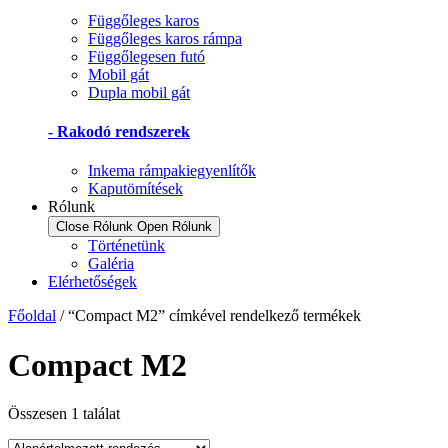
Függőleges karos
Függőleges karos rámpa
Függőlegesen futó
Mobil gát
Dupla mobil gát
- Rakodó rendszerek
Inkema rámpakiegyenlítők
Kaputömítések
Rólunk
Close Rólunk
Open Rólunk
Történetünk
Galéria
Elérhetőségek
Főoldal
/ “Compact M2” címkével rendelkező termékek
Compact M2
Összesen 1 találat