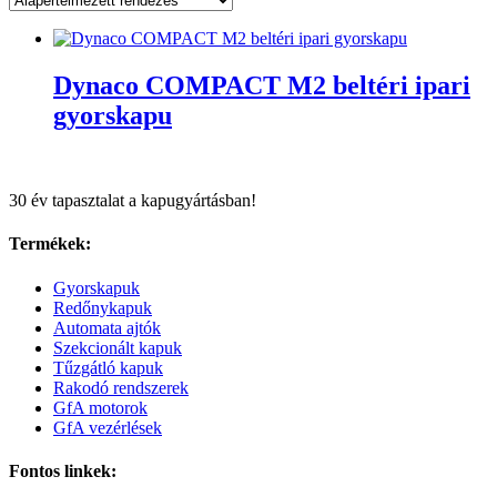
Dynaco COMPACT M2 beltéri ipari
gyorskapu
30 év tapasztalat a kapugyártásban!
Termékek:
Gyorskapuk
Redőnykapuk
Automata ajtók
Szekcionált kapuk
Tűzgátló kapuk
Rakodó rendszerek
GfA motorok
GfA vezérlések
Fontos linkek: