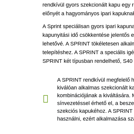
rendkívül gyors szekcionált kapu egy
előnyét a hagyományos ipari kapukna
A Sprint speciálisan gyors ipari kapuna
kapunyitási idő csökkentése jelentős 
lehetővé. A SPRINT tökéletesen alkalm
telepítéshez. A SPRINT a speciális ig
SPRINT két típusban rendelhető, S4
A SPRINT rendkívül megfelelő ho
kiválóan alkalmas szekcionált k
kombinációjának a kiváltására. 
sínvezetéssel érhető el, a besz
szekciós kapukéhoz. A SPRINT
használni, ezért alkalmazása sz