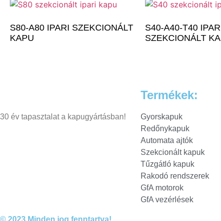
S80-A80 IPARI SZEKCIONÁLT
S40-A40-T40 IPAR
KAPU
SZEKCIONÁLT K
Termékek:
30 év tapasztalat a kapugyártásban!
Gyorskapuk
Redőnykapuk
Automata ajtók
Szekcionált kapuk
Tűzgátló kapuk
Rakodó rendszerek
GfA motorok
GfA vezérlések
© 2023 Minden jog fenntartva!