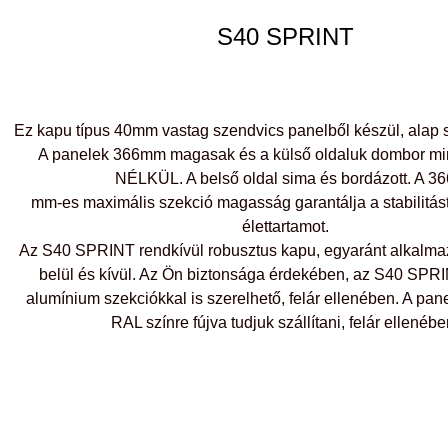
S40 SPRINT
Ez kapu típus 40mm vastag szendvics panelből készül, alap
A panelek 366mm magasak és a külső oldaluk dombor min
NÉLKÜL. A belső oldal sima és bordázott. A 36
mm-es maximális szekció magasság garantálja a stabilitás
élettartamot.
Az S40 SPRINT rendkívül robusztus kapu, egyaránt alkalma
belül és kívül. Az Ön biztonsága érdekében, az S40 SPRI
alumínium szekciókkal is szerelhető, felár ellenében. A pane
RAL színre fújva tudjuk szállítani, felár ellenébe