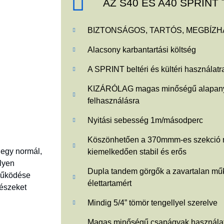
AZ S40 ÉS A40 SPRINT 
BIZTONSÁGOS, TARTÓS, MEGBÍZH
Alacsony karbantartási költség
A SPRINT beltéri és kültéri használat
KIZÁRÓLAG magas minőségű alapanyag
felhasználásra
Nyitási sebesség 1m/másodperc
Köszönhetően a 370mmm-es szekció
 egy normál,
kiemelkedően stabil és erős
lyen
Dupla tandem görgők a zavartalan mű
működése
élettartamért
észeket
Mindig 5/4” tömör tengellyel szerelve
Magas minőségű csapágyak használata