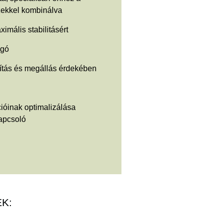
zekkel kombinálva
mális stabilitásért
ugó
dítás és megállás érdekében
ióinak optimalizálása
apcsoló
K: