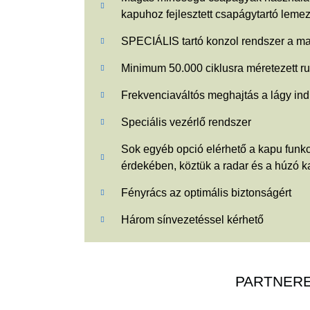
kapuhoz fejlesztett csapágytartó leme
SPECIÁLIS tartó konzol rendszer a maxi
Minimum 50.000 ciklusra méretezett r
Frekvenciaváltós meghajtás a lágy in
Speciális vezérlő rendszer
Sok egyéb opció elérhető a kapu funkc
érdekében, köztük a radar és a húzó k
Fényrács az optimális biztonságért
Három sínvezetéssel kérhető
PARTNERE