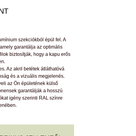
INT
mínium szekciókból épül fel. A
ely garantálja az optimális
lok biztosítják, hogy a kapu erős
en.
s. Az akril betétek átláthatóvá
onság és a vizuális megjelenés.
eli az Ön épületének külső
nensek garantálják a hosszú
at igény szerinti RAL színre
llenében.