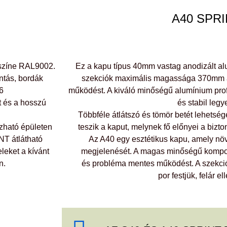
A40 SPR
 színe RAL9002.
Ez a kapu típus 40mm vastag anodizált alu
tás, bordák
szekciók maximális magassága 370mm am
6
működést. A kiváló minőségű alumínium profi
t és a hosszú
és stabil legy
Többféle átlátszó és tömör betét lehetsége
zható épületen
teszik a kaput, melynek fő előnyei a bizt
NT átlátható
Az A40 egy esztétikus kapu, amely növ
leket a kívánt
megjelenését. A magas minőségű kompo
n.
és probléma mentes működést. A szekciók
por festjük, felár e