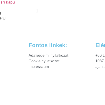
I
APU
Fontos linkek:
Elé
Adatvédelmi nyilatkozat
+36 1
Cookie nyilatkozat
1037 
Impresszum
ajanl