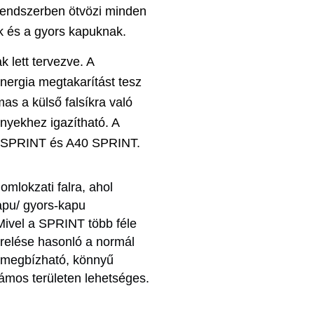
 rendszerben ötvözi minden
k és a gyors kapuknak.
k lett tervezve. A
energia megtakarítást tesz
as a külső falsíkra való
ényekhez igazítható. A
0 SPRINT és A40 SPRINT.
mlokzati falra, ahol
apu/ gyors-kapu
Mivel a SPRINT több féle
erelése hasonló a normál
 megbízható, könnyű
ámos területen lehetséges.