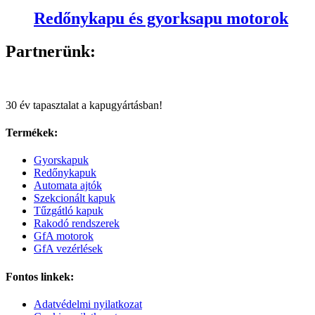
Redőnykapu és gyorksapu motorok
Partnerünk:
30 év tapasztalat a kapugyártásban!
Termékek:
Gyorskapuk
Redőnykapuk
Automata ajtók
Szekcionált kapuk
Tűzgátló kapuk
Rakodó rendszerek
GfA motorok
GfA vezérlések
Fontos linkek:
Adatvédelmi nyilatkozat