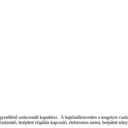
lítésű szekcionált kapukhoz . A hajtóműközvetlen a tengelyre csatl
dó, beépített végállás kapcsoló, elektromos motor, beépített irányv