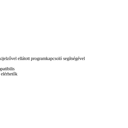
kijelzővel ellátott programkapcsoló segítségével
atibilis
 elérhetők