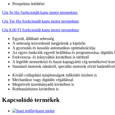
Prospektus letöltése:
Gfa Se Hu Szekcionált kapu motor prospektus
Gfa Tse Hu Szekcionált kapu motor prospektus
Gfa 8.60 FI Szekcionált kapu motor prospektus
Egyedi, állítható sebesség
A sebesség közvetlenül megjelenik a kijelzőn
A gyorsulás és lassulás automatikus optimalizációja
Az egyes funkciók egyedi beállítása és programozása, digitális 
Frekvencia- és irányváltós kivitelben is elérhető
A legtöbb nemzetközi és hazai kapugyártó cég termékeivel komp
Standard motorok raktárról, speciális motorok rövid határidővel
Kiváló csillapítási tulajdonságok működés közben is
Mechanikus vagy digitális végállással
Megnövelt üzemhányadú kivitelben is
Robbanásbiztos kivitelben is
Kapcsolódó termékek