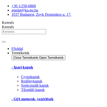
Ugrás
+36 1/250-6868
a
ajanlat@ka-pu.hu
tartalomhoz
1037 Budapest, Zeyk Domonkos u. 17.
Keresés
Keresés
Főoldal
Termékeink
Close Termékeink
Open Termékeink
- Ipari kapuk
Gyorskapuk
Redőnykapuk
Szekcionált kapuk
Tűzgátló kapuk
- GfA motorok, vezérlések