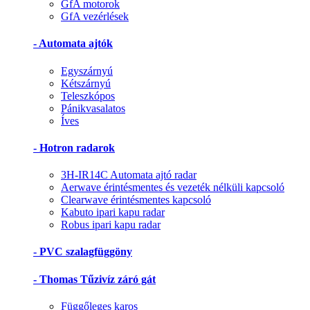
GfA motorok
GfA vezérlések
- Automata ajtók
Egyszárnyú
Kétszárnyú
Teleszkópos
Pánikvasalatos
Íves
- Hotron radarok
3H-IR14C Automata ajtó radar
Aerwave érintésmentes és vezeték nélküli kapcsoló
Clearwave érintésmentes kapcsoló
Kabuto ipari kapu radar
Robus ipari kapu radar
- PVC szalagfüggöny
- Thomas Tűzivíz záró gát
Függőleges karos