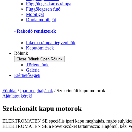
Függőleges karos rámpa
Függőlegesen futó
Mobil gát
Dupla mobil gát
- Rakodó rendszerek
Inkema rámpakiegyenlítők
Kaputömítések
Rólunk
Close Rólunk
Open Rólunk
Történetünk
Galéria
Elérhetőségek
Főoldal
/
Ipari meghajtások
/ Szekcionált kapu motorok
Ajánlatot kérek!
Szekcionált kapu motorok
ELEKTROMATEN SE speciális ipari kapu meghajtás, rugós súlykiegyen
ELEKTROMATEN SE a következőket tartalmazza: Hajtómű, kézi vészkiol