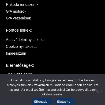
Rakodó rendszerek
GfA motorok
GfA vezérlések
Fontos linkek:
Adatvédelmi nyilatkozat
Cookie nyilatkozat
Impresszum
Elérhetőségek:
+36 1/250-6868
Az oldalunk a hatékony böngészési élmény biztosítása és
1037 Budapest, Zeyk Domonkos u. 17.
bizonyos funkciók zavartalan működése érdekében cookie-kat
használ. Az oldal további használatával Ön beleegyezik ezek
ajanlat@ka-pu.hu
alkalmazásába.
Elfogadom
Elutasítom