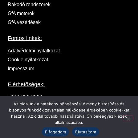
Rakodó rendszerek
GfA motorok
GfA vezérlések
Fontos linkek:
Adatvédelmi nyilatkozat
Cookie nyilatkozat
Impresszum
Elérhetőségek:
+36 1/250-6868
Az oldalunk a hatékony böngészési élmény biztosítása és
1037 Budapest, Zeyk Domonkos u. 17.
bizonyos funkciók zavartalan működése érdekében cookie-kat
használ. Az oldal további használatával Ön beleegyezik ezek
ajanlat@ka-pu.hu
alkalmazásába.
Elfogadom
Elutasítom