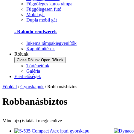
Függőleges karos rámpa
Függőlegesen futó
Mobil gát
Dupla mobil gát
- Rakodó rendszerek
Inkema rámpakiegyenlítők
Kaputömítések
Rólunk
Close Rólunk
Open Rólunk
Történetünk
Galéria
Elérhetőségek
Főoldal
/
Gyorskapuk
/ Robbanásbiztos
Robbanásbiztos
Mind a(z) 6 találat megjelenítve