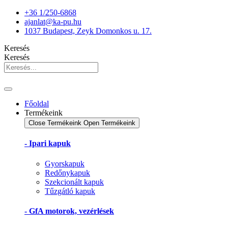
Ugrás
+36 1/250-6868
a
ajanlat@ka-pu.hu
tartalomhoz
1037 Budapest, Zeyk Domonkos u. 17.
Keresés
Keresés
Főoldal
Termékeink
Close Termékeink
Open Termékeink
- Ipari kapuk
Gyorskapuk
Redőnykapuk
Szekcionált kapuk
Tűzgátló kapuk
- GfA motorok, vezérlések