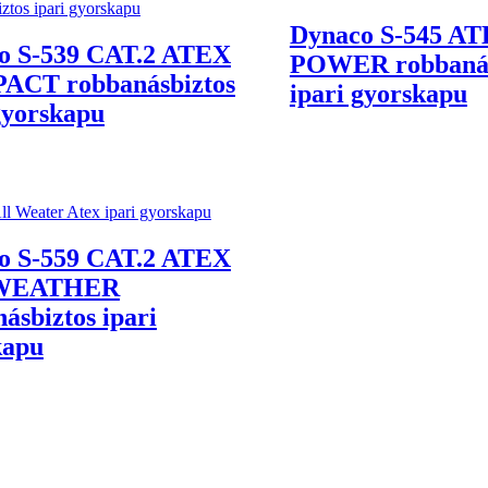
Dynaco S-545 A
o S-539 CAT.2 ATEX
POWER robbanás
CT robbanásbiztos
ipari gyorskapu
gyorskapu
o S-559 CAT.2 ATEX
WEATHER
ásbiztos ipari
kapu