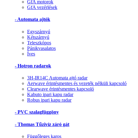
GfA motorok
GfA vezérlések
- Automata ajtók
Egyszárnyú
Kétszárnyú
Teleszkópos
Pánikvasalatos
Íves
- Hotron radarok
3H-IR14C Automata ajtó radar
Aerwave érintésmentes és vezeték nélküli kapcsoló
Clearwave érintésmentes kapcsoló
Kabuto ipari kapu radar
Robus ipari kapu radar
- PVC szalagfüggöny
- Thomas Tűzivíz záró gát
Függőleges karos