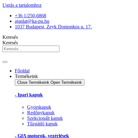
Ugrás a tartalomhoz
+36 1/250-6868
ajanlat@ka-pu.hu
1037 Budapest, Zeyk Domonkos u. 17.
Keresés
Keresés
Főoldal
Termékeink
Close Termékeink
Open Termékeink
- Ipari kapuk
Gyorskapuk
Redőnykapuk
Szekcionált kapuk
Tűzgátló kapuk
- GfA motorok, vezérlések