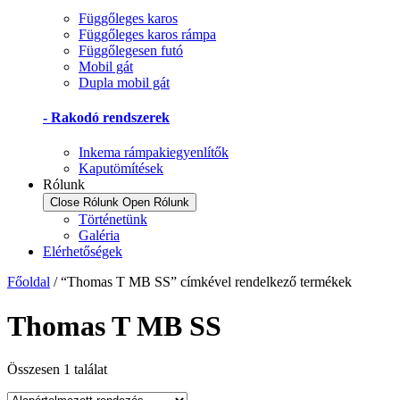
Függőleges karos
Függőleges karos rámpa
Függőlegesen futó
Mobil gát
Dupla mobil gát
- Rakodó rendszerek
Inkema rámpakiegyenlítők
Kaputömítések
Rólunk
Close Rólunk
Open Rólunk
Történetünk
Galéria
Elérhetőségek
Főoldal
/ “Thomas T MB SS” címkével rendelkező termékek
Thomas T MB SS
Összesen 1 találat