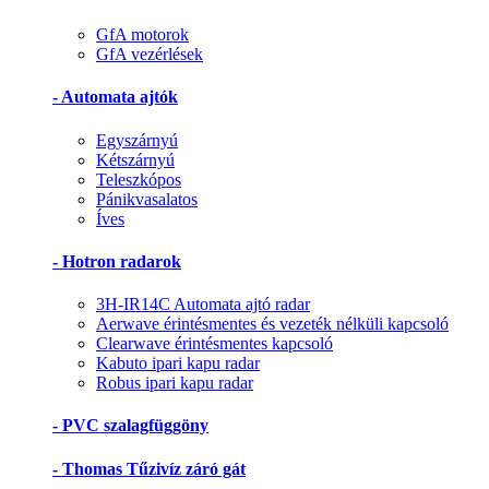
GfA motorok
GfA vezérlések
- Automata ajtók
Egyszárnyú
Kétszárnyú
Teleszkópos
Pánikvasalatos
Íves
- Hotron radarok
3H-IR14C Automata ajtó radar
Aerwave érintésmentes és vezeték nélküli kapcsoló
Clearwave érintésmentes kapcsoló
Kabuto ipari kapu radar
Robus ipari kapu radar
- PVC szalagfüggöny
- Thomas Tűzivíz záró gát