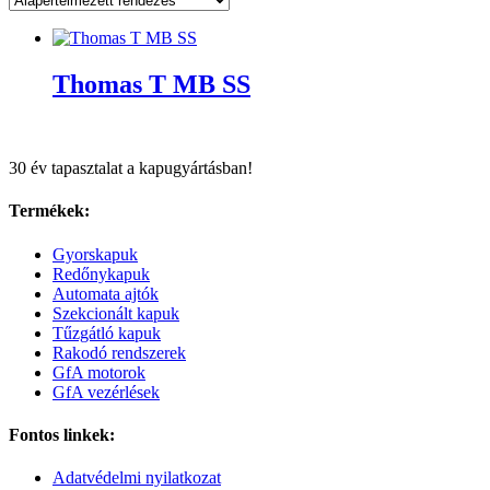
Thomas T MB SS
30 év tapasztalat a kapugyártásban!
Termékek:
Gyorskapuk
Redőnykapuk
Automata ajtók
Szekcionált kapuk
Tűzgátló kapuk
Rakodó rendszerek
GfA motorok
GfA vezérlések
Fontos linkek:
Adatvédelmi nyilatkozat