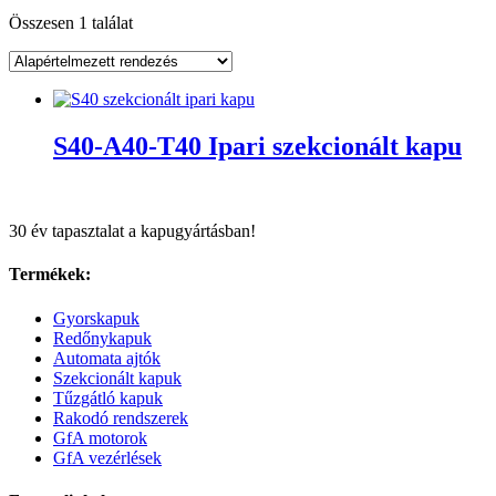
Összesen 1 találat
S40-A40-T40 Ipari szekcionált kapu
30 év tapasztalat a kapugyártásban!
Termékek:
Gyorskapuk
Redőnykapuk
Automata ajtók
Szekcionált kapuk
Tűzgátló kapuk
Rakodó rendszerek
GfA motorok
GfA vezérlések