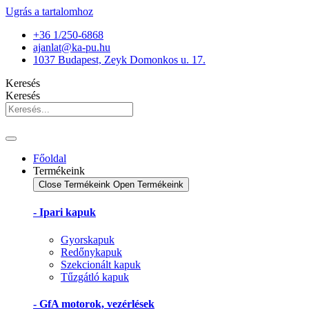
Ugrás a tartalomhoz
+36 1/250-6868
ajanlat@ka-pu.hu
1037 Budapest, Zeyk Domonkos u. 17.
Keresés
Keresés
Főoldal
Termékeink
Close Termékeink
Open Termékeink
- Ipari kapuk
Gyorskapuk
Redőnykapuk
Szekcionált kapuk
Tűzgátló kapuk
- GfA motorok, vezérlések