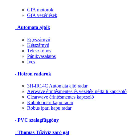
GfA motorok
GfA vezérlések
- Automata ajtók
Egyszárnyú
Kétszárnyú
Teleszkópos
Pánikvasalatos
Íves
- Hotron radarok
3H-IR14C Automata ajtó radar
Aerwave érintésmentes és vezeték nélküli kapcsoló
Clearwave érintésmentes kapcsoló
Kabuto ipari kapu radar
Robus ipari kapu radar
- PVC szalagfüggöny
- Thomas Tűzivíz záró gát