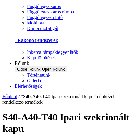
Függőleges karos
Függőleges karos rámpa
Függőlegesen futó
Mobil gát
Dupla mobil gát
- Rakodó rendszerek
Inkema rámpakiegyenlítők
Kaputömítések
Rólunk
Close Rólunk
Open Rólunk
Történetünk
Galéria
Elérhetőségek
Főoldal
/ “S40-A40-T40 Ipari szekcionált kapu” címkével
rendelkező termékek
S40-A40-T40 Ipari szekcionált
kapu