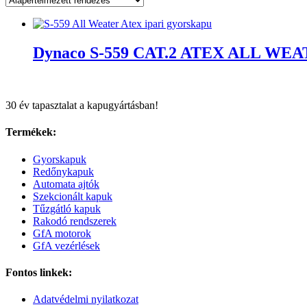
Dynaco S-559 CAT.2 ATEX ALL WEATH
30 év tapasztalat a kapugyártásban!
Termékek:
Gyorskapuk
Redőnykapuk
Automata ajtók
Szekcionált kapuk
Tűzgátló kapuk
Rakodó rendszerek
GfA motorok
GfA vezérlések
Fontos linkek:
Adatvédelmi nyilatkozat