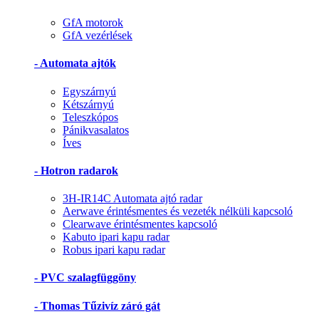
GfA motorok
GfA vezérlések
- Automata ajtók
Egyszárnyú
Kétszárnyú
Teleszkópos
Pánikvasalatos
Íves
- Hotron radarok
3H-IR14C Automata ajtó radar
Aerwave érintésmentes és vezeték nélküli kapcsoló
Clearwave érintésmentes kapcsoló
Kabuto ipari kapu radar
Robus ipari kapu radar
- PVC szalagfüggöny
- Thomas Tűzivíz záró gát