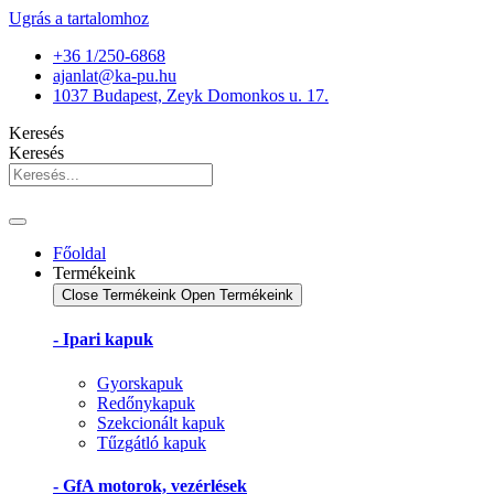
Ugrás a tartalomhoz
+36 1/250-6868
ajanlat@ka-pu.hu
1037 Budapest, Zeyk Domonkos u. 17.
Keresés
Keresés
Főoldal
Termékeink
Close Termékeink
Open Termékeink
- Ipari kapuk
Gyorskapuk
Redőnykapuk
Szekcionált kapuk
Tűzgátló kapuk
- GfA motorok, vezérlések