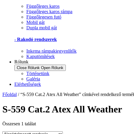
Függőleges karos
Függőleges karos rámpa
Függőlegesen futó
Mobil gát
Dupla mobil gát
- Rakodó rendszerek
Inkema rámpakiegyenlítők
Kaputömítések
Rólunk
Close Rólunk
Open Rólunk
Történetünk
Galéria
Elérhetőségek
Főoldal
/ “S-559 Cat.2 Atex All Weather” címkével rendelkező termé
S-559 Cat.2 Atex All Weather
Összesen 1 találat