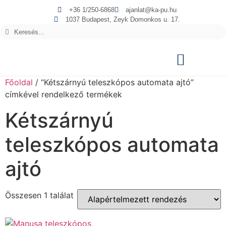
+36 1/250-6868
ajanlat@ka-pu.hu
1037 Budapest, Zeyk Domonkos u. 17.
Főoldal
/ “Kétszárnyú teleszkópos automata ajtó”
címkével rendelkező termékek
Kétszárnyú
teleszkópos automata
ajtó
Összesen 1 találat