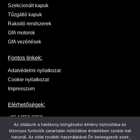
Szekcionált kapuk
Tűzgátló kapuk
Rakodó rendszerek
GfA motorok
GfA vezérlések
Fontos linkek:
Adatvédelmi nyilatkozat
Cookie nyilatkozat
Impresszum
Elérhetőségek:
+36 1/250-6868
Az oldalunk a hatékony böngészési élmény biztosítása és
1037 Budapest, Zeyk Domonkos u. 17.
bizonyos funkciók zavartalan működése érdekében cookie-kat
használ. Az oldal további használatával Ön beleegyezik ezek
ajanlat@ka-pu.hu