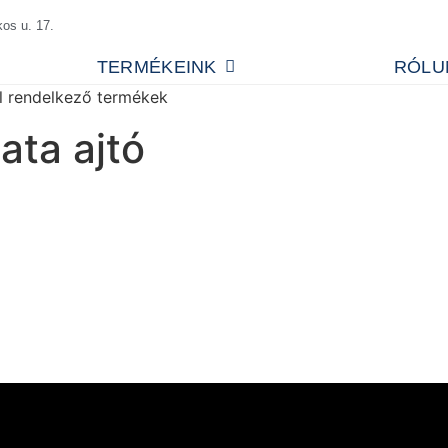
os u. 17.
TERMÉKEINK
RÓLU
l rendelkező termékek
ata ajtó