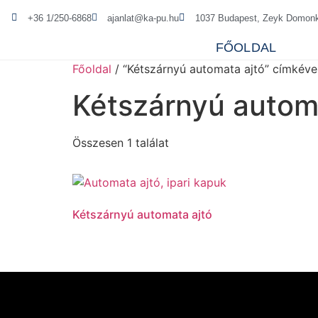
+36 1/250-6868
ajanlat@ka-pu.hu
1037 Budapest, Zeyk Domonk
FŐOLDAL
Főoldal
/ “Kétszárnyú automata ajtó” címkéve
Kétszárnyú autom
Összesen 1 találat
Kétszárnyú automata ajtó