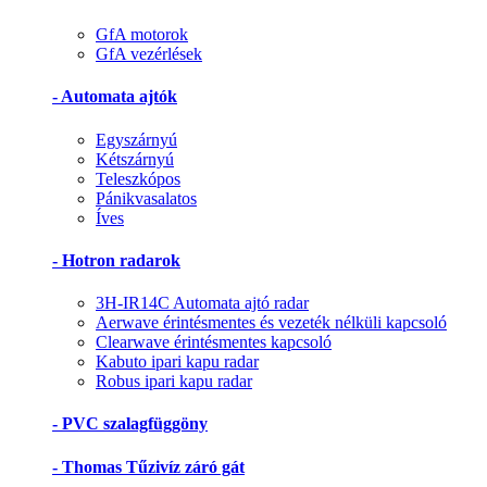
GfA motorok
GfA vezérlések
- Automata ajtók
Egyszárnyú
Kétszárnyú
Teleszkópos
Pánikvasalatos
Íves
- Hotron radarok
3H-IR14C Automata ajtó radar
Aerwave érintésmentes és vezeték nélküli kapcsoló
Clearwave érintésmentes kapcsoló
Kabuto ipari kapu radar
Robus ipari kapu radar
- PVC szalagfüggöny
- Thomas Tűzivíz záró gát