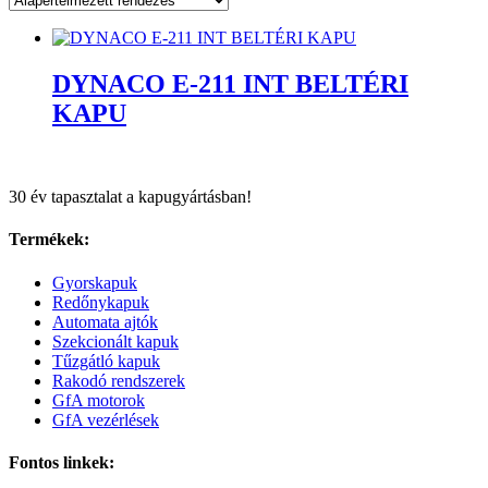
DYNACO E-211 INT BELTÉRI
KAPU
30 év tapasztalat a kapugyártásban!
Termékek:
Gyorskapuk
Redőnykapuk
Automata ajtók
Szekcionált kapuk
Tűzgátló kapuk
Rakodó rendszerek
GfA motorok
GfA vezérlések
Fontos linkek: