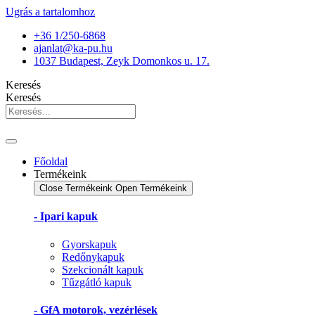
Ugrás a tartalomhoz
+36 1/250-6868
ajanlat@ka-pu.hu
1037 Budapest, Zeyk Domonkos u. 17.
Keresés
Keresés
Főoldal
Termékeink
Close Termékeink
Open Termékeink
- Ipari kapuk
Gyorskapuk
Redőnykapuk
Szekcionált kapuk
Tűzgátló kapuk
- GfA motorok, vezérlések