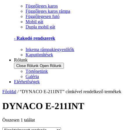
Függőleges karos
Függőleges karos rámpa
Függőlegesen futó
Mobil gát
Dupla mobil gát
- Rakodó rendszerek
Inkema rámpakiegyenlítők
Kaputömítések
Rólunk
Close Rólunk
Open Rólunk
Történetünk
Galéria
Elérhetőségek
Főoldal
/ “DYNACO E-211INT” címkével rendelkező termékek
DYNACO E-211INT
Összesen 1 találat