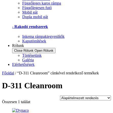
Függőleges karos rámpa
Függőlegesen futó
Mobil gát
Dupla mobil gát
- Rakodó rendszerek
Inkema rámpakiegyenlítők
Kaputömítések
Rólunk
Close Rólunk
Open Rólunk
Történetünk
Galéria
Elérhetőségek
Főoldal
/ “D-311 Cleanroom” címkével rendelkező termékek
D-311 Cleanroom
Összesen 1 találat