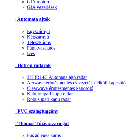
GfA motorok
GfA vezérlések
- Automata ajtók
Egyszárnyú
Kétszárnyú
Teleszkópos
Pánikvasalatos
Íves
- Hotron radarok
3H-IR14C Automata ajtó radar
Aerwave érintésmentes és vezeték nélküli kapcsoló
Clearwave érintésmentes kapcsoló
Kabuto ipari kapu radar
Robus ipari kapu radar
- PVC szalagfüggöny
- Thomas Tűzivíz záró gát
Függőleges karos