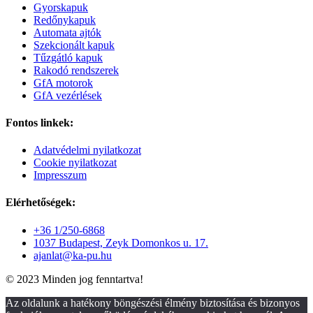
Gyorskapuk
Redőnykapuk
Automata ajtók
Szekcionált kapuk
Tűzgátló kapuk
Rakodó rendszerek
GfA motorok
GfA vezérlések
Fontos linkek:
Adatvédelmi nyilatkozat
Cookie nyilatkozat
Impresszum
Elérhetőségek:
+36 1/250-6868
1037 Budapest, Zeyk Domonkos u. 17.
ajanlat@ka-pu.hu
© 2023 Minden jog fenntartva!
Az oldalunk a hatékony böngészési élmény biztosítása és bizonyos