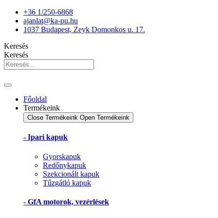
Ugrás
+36 1/250-6868
a
ajanlat@ka-pu.hu
tartalomhoz
1037 Budapest, Zeyk Domonkos u. 17.
Keresés
Keresés
Főoldal
Termékeink
Close Termékeink
Open Termékeink
- Ipari kapuk
Gyorskapuk
Redőnykapuk
Szekcionált kapuk
Tűzgátló kapuk
- GfA motorok, vezérlések