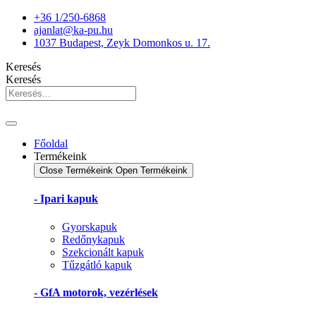
Ugrás
+36 1/250-6868
a
ajanlat@ka-pu.hu
tartalomhoz
1037 Budapest, Zeyk Domonkos u. 17.
Keresés
Keresés
Főoldal
Termékeink
Close Termékeink
Open Termékeink
- Ipari kapuk
Gyorskapuk
Redőnykapuk
Szekcionált kapuk
Tűzgátló kapuk
- GfA motorok, vezérlések