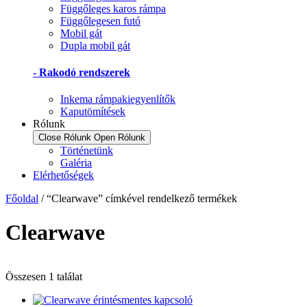
Függőleges karos rámpa
Függőlegesen futó
Mobil gát
Dupla mobil gát
- Rakodó rendszerek
Inkema rámpakiegyenlítők
Kaputömítések
Rólunk
Close Rólunk
Open Rólunk
Történetünk
Galéria
Elérhetőségek
Főoldal
/ “Clearwave” címkével rendelkező termékek
Clearwave
Összesen 1 találat