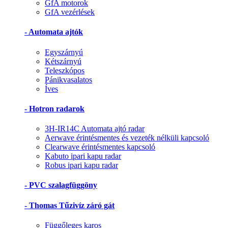
GfA motorok
GfA vezérlések
- Automata ajtók
Egyszárnyú
Kétszárnyú
Teleszkópos
Pánikvasalatos
Íves
- Hotron radarok
3H-IR14C Automata ajtó radar
Aerwave érintésmentes és vezeték nélküli kapcsoló
Clearwave érintésmentes kapcsoló
Kabuto ipari kapu radar
Robus ipari kapu radar
- PVC szalagfüggöny
- Thomas Tűzivíz záró gát
Függőleges karos