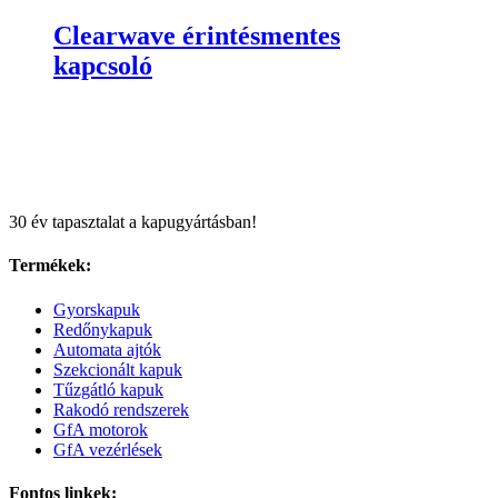
Clearwave érintésmentes
kapcsoló
30 év tapasztalat a kapugyártásban!
Termékek:
Gyorskapuk
Redőnykapuk
Automata ajtók
Szekcionált kapuk
Tűzgátló kapuk
Rakodó rendszerek
GfA motorok
GfA vezérlések
Fontos linkek: