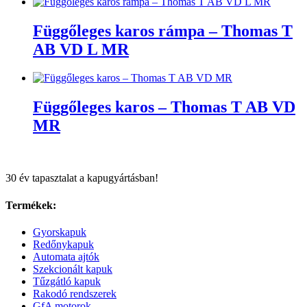
Függőleges karos rámpa – Thomas T
AB VD L MR
Függőleges karos – Thomas T AB VD
MR
30 év tapasztalat a kapugyártásban!
Termékek:
Gyorskapuk
Redőnykapuk
Automata ajtók
Szekcionált kapuk
Tűzgátló kapuk
Rakodó rendszerek
GfA motorok