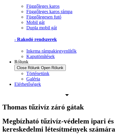
Függőleges karos
Függőleges karos rámpa
Függőlegesen futó
Mobil gát
Dupla mobil gát
- Rakodó rendszerek
Inkema rámpakiegyenlítők
Kaputömítések
Rólunk
Close Rólunk
Open Rólunk
Történetünk
Galéria
Elérhetőségek
Thomas tűzivíz záró gátak
Megbízható tűzivíz-védelem ipari és
kereskedelmi létesítmények számára