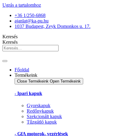
Ugrás a tartalomhoz
+36 1/250-6868
ajanlat@ka-pu.hu
1037 Budapest, Zeyk Domonkos u. 17.
Keresés
Keresés
Főoldal
Termékeink
Close Termékeink
Open Termékeink
- Ipari kapuk
Gyorskapuk
Redőnykapuk
Szekcionált kapuk
Tűzgátló kapuk
- GfA motorok, vezérlések