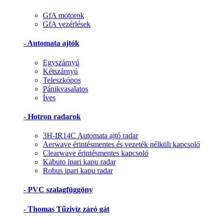
GfA motorok
GfA vezérlések
- Automata ajtók
Egyszárnyú
Kétszárnyú
Teleszkópos
Pánikvasalatos
Íves
- Hotron radarok
3H-IR14C Automata ajtó radar
Aerwave érintésmentes és vezeték nélküli kapcsoló
Clearwave érintésmentes kapcsoló
Kabuto ipari kapu radar
Robus ipari kapu radar
- PVC szalagfüggöny
- Thomas Tűzivíz záró gát